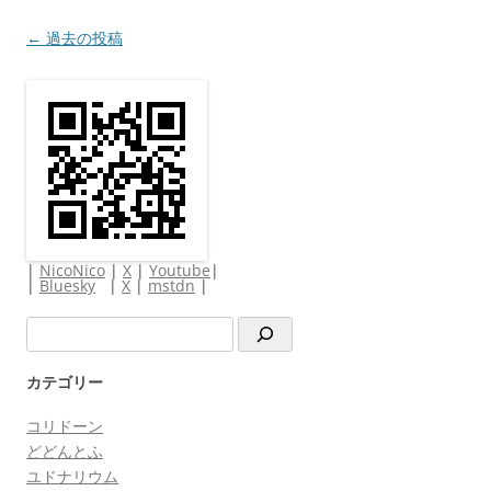
投
←
過去の投稿
稿
ナ
ビ
ゲ
ー
シ
ョ
|
NicoNico
|
X
|
Youtube
|
ン
|
Bluesky
|
X
|
mstdn
|
検
索
カテゴリー
コリドーン
どどんとふ
ユドナリウム