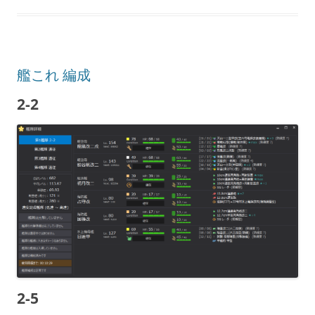
艦これ 編成
2-2
2-5