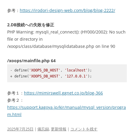
Code language:
PHP
(
php
)
参考：
https://irodori-design-web.com/blog/blog-2222/
2.DB接続への失敗を修正
PHP Warning: mysqli_real_connect(): (HY000/2002): No such
file or directory in
/xoops/class/database/mysqlidatabase.php on line 90
/xoops/mainfile.php 64
- define(
'XOOPS_DB_HOST'
, 
'localhost'
);

+ define(
'XOOPS_DB_HOST'
, 
'127.0.0.1'
);
Code language:
JavaScript
(
javascript
)
参考１：
https://mimirswell.ggnet.co.jp/blog-366
参考２：
https://support.kagoya.jp/kir/manual/mysql_version/progra
m.html
2025年7月25日
|
備忘録
,
更新情報
|
コメントを残す