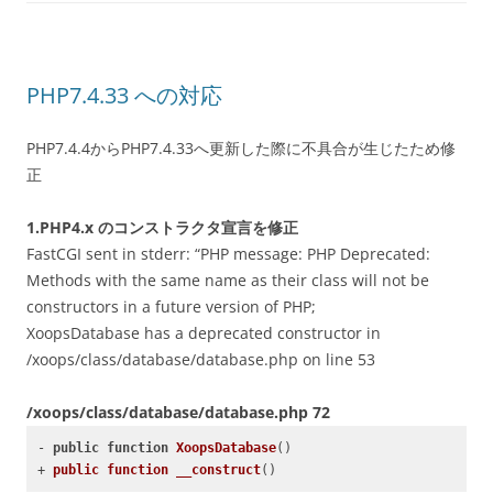
PHP7.4.33 への対応
PHP7.4.4からPHP7.4.33へ更新した際に不具合が生じたため修
正
1.PHP4.x のコンストラクタ宣言を修正
FastCGI sent in stderr: “PHP message: PHP Deprecated:
Methods with the same name as their class will not be
constructors in a future version of PHP;
XoopsDatabase has a deprecated constructor in
/xoops/class/database/database.php on line 53
/xoops/class/database/database.php 72
- 
public
function
XoopsDatabase
()
+ 
public
function
__construct
()