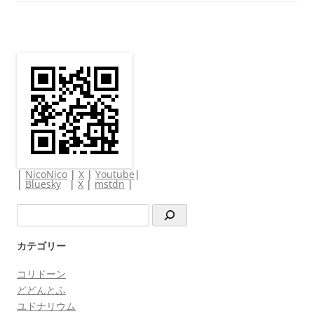
|
NicoNico
|
X
|
Youtube
|
|
Bluesky
|
X
|
mstdn
|
検
索
カテゴリー
コリドーン
どどんとふ
ユドナリウム