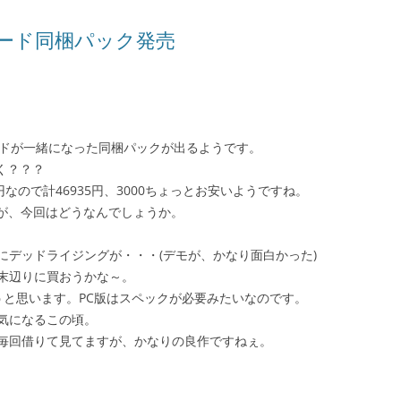
フィード同梱パック発売
ードが一緒になった同梱パックが出るようです。
く？？？
0円なので計46935円、3000ちょっとお安いようですね。
たが、今回はどうなんでしょうか。
にデッドライジングが・・・(デモが、かなり面白かった)
末辺りに買おうかな～。
おうと思います。PC版はスペックが必要みたいなのです。
も気になるこの頃。
毎回借りて見てますが、かなりの良作ですねぇ。