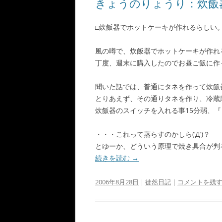
きょうのりょうり：炊飯
□炊飯器でホットケーキが作れるらしい
風の噂で、炊飯器でホットケーキが作れ
丁度、週末に購入したのでお昼ご飯に作
聞いた話では、普通にタネを作って炊飯
とりあえず、その通りタネを作り、冷蔵
炊飯器のスイッチを入れる事15分弱、
・・・これって蒸らすのかしら(‘Д’)？
とゆーか、どういう原理で焼き具合が判
続きを読む
→
2006年8月28日
|
徒然日記
|
コメントを残