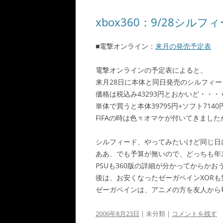
xbox360：9/28シル
■電撃オンライン：
来月の発売予定表
電撃オンラインの予定表によると、
来月28日に本体と同日発売のシルフィ
価格は税込み43293円とおかいど・・・
単体で買うと本体39795円+ソフト714
FIFAの時は色々オマケが付いてきまし
シルフィード、やってみたいけど同じ日
ああ、でも予算が無いので、どっちも年
PSUも360版の詳細が分かってからか
後は、お安くなったゼーガペインXOR
ゼーガペインは、アニメの方を友人から
2006年8月23日
| 未分類 |
コメントを残す