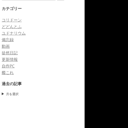
索
カテゴリー
コリドーン
どどんとふ
ユドナリウム
備忘録
動画
徒然日記
更新情報
自作PC
艦これ
過去の記事
月を選択