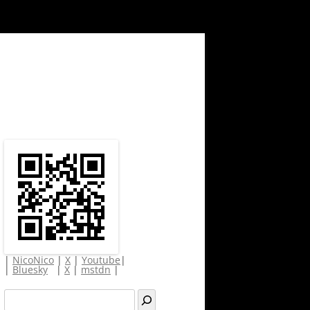
|
NicoNico
|
X
|
Youtube
|
|
Bluesky
|
X
|
mstdn
|
検