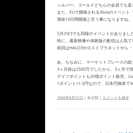
シルバー、ゴールドどちらの会員でも楽
また、EUで開催されるXboxのイベント「
賞味10日間開催と言う事になりますね。
5月のE3でも同様のイベントがありま
特に、最新映像や体験版の配信は人気で
前回はHALO3やロストプラネットやら
あ、ちなみに、マーケットプレースの総ダ
3ヶ月前は2500万でしたから、3ヶ月
ゲイツポイントも20億ポイント販売、Li
1ポイント=1.5円なので、日本円換算で
2006年8月31日
| 未分類 |
コメントを残す