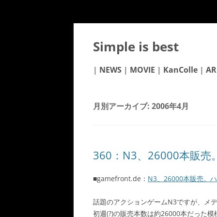
Simple is best
|
NEWS
|
MOVIE
|
KanColle
|
AR
月別アーカイブ:
2006年4月
360：N3、26000本
■gamefront.de：
N3、26000本販売。
話題のアクションゲームN3ですが、メ
初週(?)の販売本数は約26000本だった模