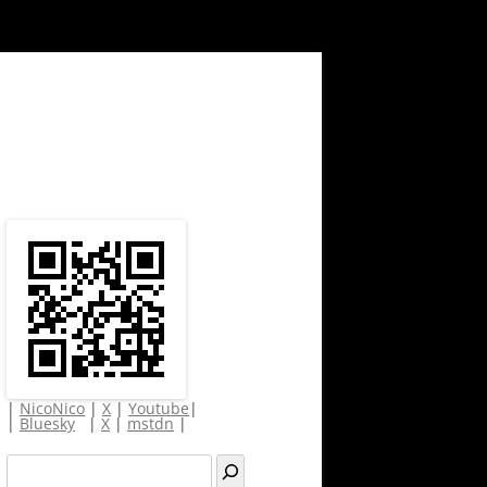
|
NicoNico
|
X
|
Youtube
|
|
Bluesky
|
X
|
mstdn
|
検