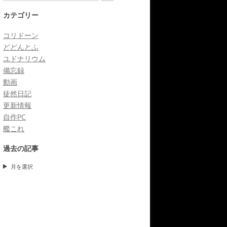
索
カテゴリー
コリドーン
どどんとふ
ユドナリウム
備忘録
動画
徒然日記
更新情報
自作PC
艦これ
過去の記事
月を選択