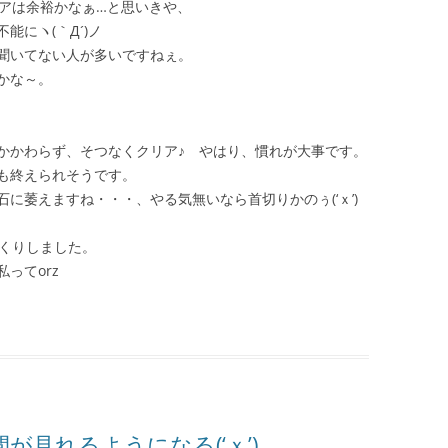
リアは余裕かなぁ…と思いきや、
にヽ(｀Д´)ノ
聞いてない人が多いですねぇ。
かな～。
かかわらず、そつなくクリア♪ やはり、慣れが大事です。
も終えられそうです。
に萎えますね・・・、やる気無いなら首切りかのぅ(‘ｘ’)
っくりしました。
ってorz
間が見れるようになる(‘ｘ’)