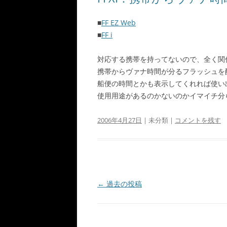
■
FF EZ Web
■
FF i
対応する携帯を持ってないので、全く関係無
携帯からヴァナ時間が分るフラッシュを
船便の時間とかも表示してくれれば使い
使用用途があるのかないのかイマイチ分
2006年4月27日
| 未分類 |
コメントを残す
投
←
過去の投稿
稿
ナ
ビ