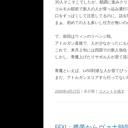
30人そこそこでしたが、順調に進みク
コルモル邸前で新人の人が突っ込み通行不能
口をすっぱくして注意してるのに、話を
まぁ、初めての人も多いし仕方が無いの
で、前回はウィンのリベンジ戦。
アトルガン直後で、人が少なかったにも
これで、来月上旬には四国での新人強化
しかし、青魔上げたりサボル人が居て流石
青魔といえば、Lv50到達な人が居てび
まだ、アトルガンエリアすら行ってない私
2006年4月27日
| 未分類 |
コメントを残す
FFXI：携帯からヴァナ時