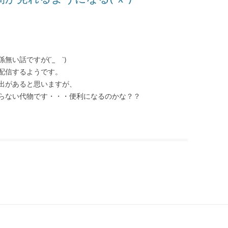
い話ですが(´_ゝ`)
配信するようです。
出があると思いますが、
らない代物です・・・便利になるのかな？？