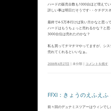
ハードの販売台数も1000台ほど増えて
詳しい事は明日だそうです･・ケチデスネ(‘
最終で4-5万本行けば良い方かなと思
ハードはもうちょっと売れるかな？と思っ
3000台位は売れたのかな？
私も買ってチマチマやってますが、シス
売れてくれるといいなぁ。
2006年4月27日
| 未分類 |
コメントを残す
FFXI：きょうのえふえふ
前々回のデュナミスツアーはウィンでし