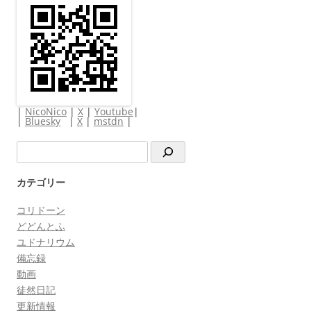
|
NicoNico
|
X
|
Youtube
|
|
Bluesky
|
X
|
mstdn
|
検
索
カテゴリー
コリドーン
どどんとふ
ユドナリウム
備忘録
動画
徒然日記
更新情報