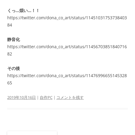
くっ…煩い…！！
https://twitter.com/dona_co_art/status/11451031753738403
84
静音化
https://twitter.com/dona_co_art/status/11456703851840716
82
その後
https://twitter.com/dona_co_art/status/11476996655145328
65
2019年10月16日
|
自作PC
|
コメントを残す