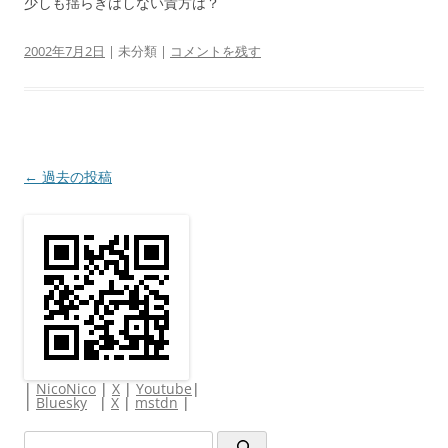
少しも揺らぎはしない貴方は？
2002年7月2日
| 未分類 |
コメントを残す
投
←
過去の投稿
稿
ナ
ビ
ゲ
ー
シ
ョ
|
NicoNico
|
X
|
Youtube
|
ン
|
Bluesky
|
X
|
mstdn
|
検