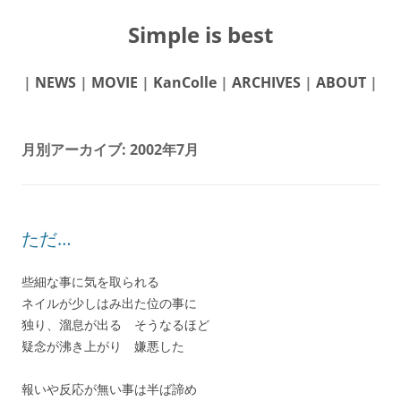
Simple is best
|
NEWS
|
MOVIE
|
KanColle
|
ARCHIVES
|
ABOUT
|
月別アーカイブ:
2002年7月
ただ…
些細な事に気を取られる
ネイルが少しはみ出た位の事に
独り、溜息が出る そうなるほど
疑念が沸き上がり 嫌悪した
報いや反応が無い事は半ば諦め