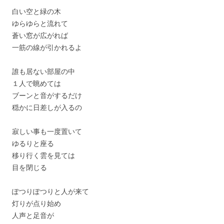
白い空と緑の木
ゆらゆらと流れて
蒼い窓が広がれば
一筋の線が引かれるよ
誰も居ない部屋の中
１人で眺めては
ブーンと音がするだけ
穏かに日差しが入るの
寂しい事も一度置いて
ゆるりと座る
移り行く雲を見ては
目を閉じる
ぽつりぽつりと人が来て
灯りが点り始め
人声と足音が