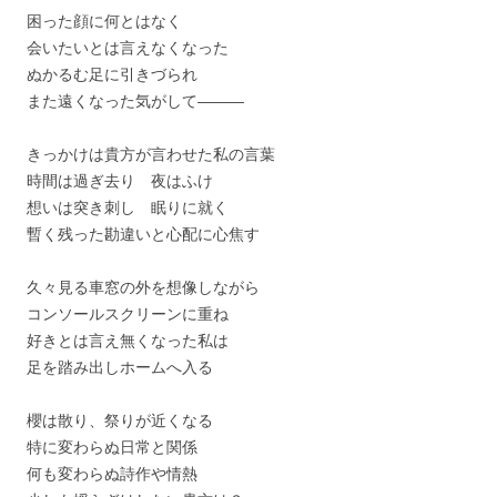
困った顔に何とはなく
会いたいとは言えなくなった
ぬかるむ足に引きづられ
また遠くなった気がして―――
きっかけは貴方が言わせた私の言葉
時間は過ぎ去り 夜はふけ
想いは突き刺し 眠りに就く
暫く残った勘違いと心配に心焦す
久々見る車窓の外を想像しながら
コンソールスクリーンに重ね
好きとは言え無くなった私は
足を踏み出しホームへ入る
櫻は散り、祭りが近くなる
特に変わらぬ日常と関係
何も変わらぬ詩作や情熱