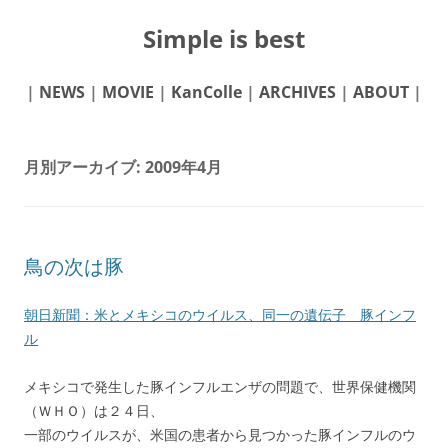
Simple is best
|
NEWS
|
MOVIE
|
KanColle
|
ARCHIVES
|
ABOUT
|
月別アーカイブ:
2009年4月
鳥の次は豚
朝日新聞：米とメキシコのウイルス、同一の遺伝子 豚インフ
ル
メキシコで発生した豚インフルエンザの問題で、世界保健機関
（ＷＨＯ）は２４日、
一部のウイルスが、米国の患者から見つかった豚インフルのウ