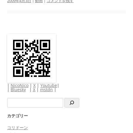
2009年4月3日
|
動画
|
コメントを残す
|
NicoNico
|
X
|
Youtube
|
|
Bluesky
|
X
|
mstdn
|
検
索
カテゴリー
コリドーン